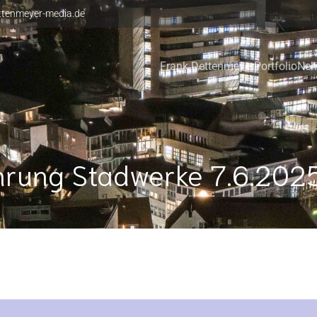
ttenmeyer-media.de
Frank Dettenmeyer
Portfolio
Neh
hrung Stadwerke 7.6.202