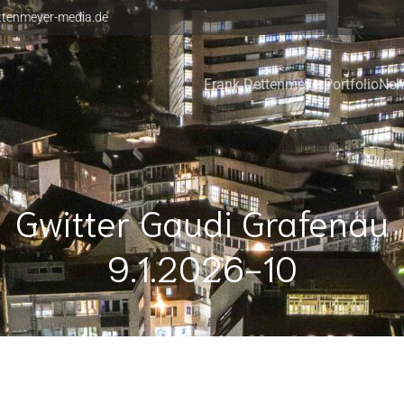
ttenmeyer-media.de
Frank Dettenmeyer
Portfolio
Neh
Gwitter Gaudi Grafenau
9.1.2026-10